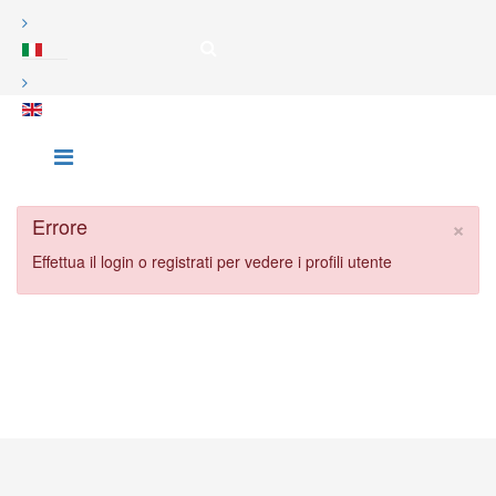
×
Errore
Effettua il login o registrati per vedere i profili utente