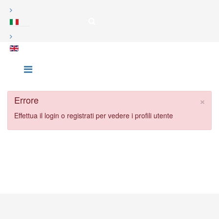
×
Errore
Effettua il login o registrati per vedere i profili utente