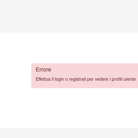
Errore
Effettua il login o registrati per vedere i profili utente