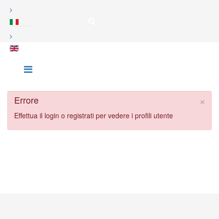
×
Errore
Effettua il login o registrati per vedere i profili utente