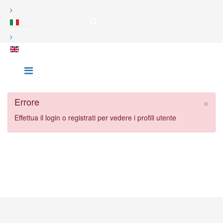
×
Errore
Effettua il login o registrati per vedere i profili utente