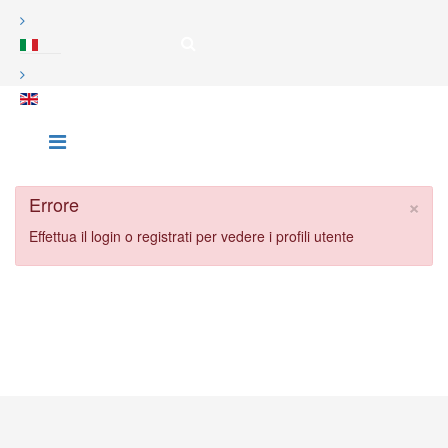
×
Errore
Effettua il login o registrati per vedere i profili utente